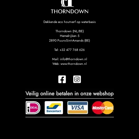
Dekkende eco houtverf op waterbasis
Thorndown (NL/BE)
Hemelrijken 5
2890
Puurs-Sint-Amands (BE)
Tel:
+32 477 768 626
Mail:
info@thorndown.nl
Web:
www.thorndown.nl