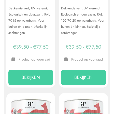
Dekkende verf
UV werend
Dekkende verf
UV werend
Ecologisch en duurzaam
RAL
Ecologisch en duurzaam
RAL
7045 op waterbasis
Voor
120 70 20 op waterbasis
Voor
buiten én binnen
Makkelijk
buiten én binnen
Makkelijk
aanbrengen
aanbrengen
Prijsklasse:
Prijsk
€
39,50
-
€
77,50
€
39,50
-
€
77,50
€39,50
€39,
Product op voorraad
Product op voorraad
tot
tot
Dit
Dit
€77,50
€77,5
product
prod
BEKIJKEN
BEKIJKEN
heeft
heeft
meerdere
meer
variaties.
varia
Deze
Dez
optie
opti
kan
kan