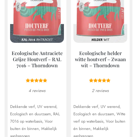
kan
kan
gekozen
geko
worden
wor
op
op
de
de
productpagina
prod
Ecologische Antraciete
Ecologische helder
Grijze Houtverf – RAL
witte houtverf – Zwaan
7016 – Thorndown
wit – Thorndown
4 reviews
2 reviews
Dekkende verf
UV werend
Dekkende verf
UV werend
Ecologisch en duurzaam
RAL
Ecologisch en duurzaam
Witte
7016 op waterbasis
Voor
verf op waterbasis
Voor buiten
buiten én binnen
Makkelijk
én binnen
Makkelijk
aanbrengen
aanbrengen