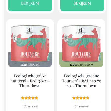
product
pro
BEKIJKEN
BEKIJKEN
heeft
heef
meerdere
mee
variaties.
vari
Deze
Dez
optie
opti
kan
kan
gekozen
gek
worden
wor
op
op
de
de
productpagina
pro
Ecologische grijze
Ecologische groene
houtverf – RAL 7045 –
Houtverf – RAL 120 70
Thorndown
20 – Thorndown
3 reviews
6 reviews