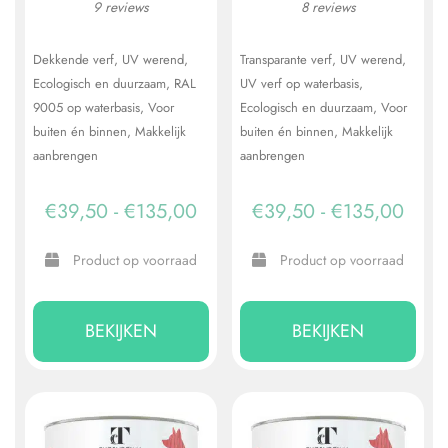
9 reviews
8 reviews
Dekkende verf
UV werend
Transparante verf
UV werend
Ecologisch en duurzaam
RAL
UV verf op waterbasis
9005 op waterbasis
Voor
Ecologisch en duurzaam
Voor
buiten én binnen
Makkelijk
buiten én binnen
Makkelijk
aanbrengen
aanbrengen
Prijsklasse:
Prijs
€
39,50
-
€
135,00
€
39,50
-
€
135,00
€39,50
€39,
Product op voorraad
Product op voorraad
tot
tot
Dit
Dit
€135,00
€135
product
prod
BEKIJKEN
BEKIJKEN
heeft
heeft
meerdere
meer
variaties.
varia
Deze
Dez
optie
opti