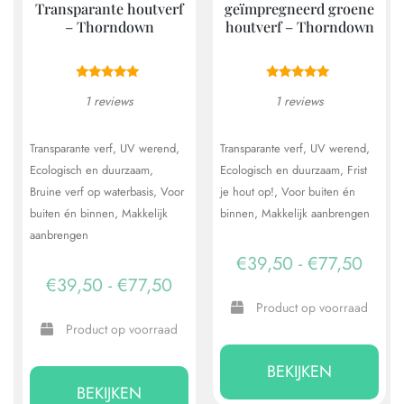
Transparante houtverf
geïmpregneerd groene
– Thorndown
houtverf – Thorndown
1 reviews
1 reviews
Transparante verf
UV werend
Transparante verf
UV werend
Ecologisch en duurzaam
Ecologisch en duurzaam
Frist
Bruine verf op waterbasis
Voor
je hout op!
Voor buiten én
buiten én binnen
Makkelijk
binnen
Makkelijk aanbrengen
aanbrengen
Prijsk
€
39,50
-
€
77,50
Prijsklasse:
€
39,50
-
€
77,50
€39,
€39,50
Product op voorraad
tot
Product op voorraad
tot
Dit
€77,
Dit
pro
€77,50
BEKIJKEN
product
heef
BEKIJKEN
heeft
mee