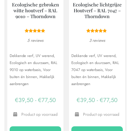
Ecologische gebroken
Ecologische lichtgrijze
witte houtverf – RAL
Houtverf – RAL 7047 –
9010 – Thorndown
Thorndown
5 reviews
3 reviews
Dekkende verf
UV werend
Dekkende verf
UV werend
Ecologisch en duurzaam
RAL
Ecologisch en duurzaam
RAL
9010 op waterbasis
Voor
7047 op waterbasis
Voor
buiten én binnen
Makkelijk
buiten én binnen
Makkelijk
aanbrengen
aanbrengen
Prijsklasse:
Prijsk
€
39,50
-
€
77,50
€
39,50
-
€
77,50
€39,50
€39,
Product op voorraad
Product op voorraad
tot
tot
Dit
Dit
€77,50
€77,