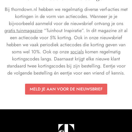
Bij thorndown.nl hebben we regelmatig diverse verf-acties met
kortingen in de vorm van actiecodes. Wanneer je je
bijvoorbeeld aanmeld voor de nieuwsbrief ontvang je ons
gratis tuinmagazine
“Tuinhout Inspiratie”. In dit magazine zit al
een actiecode voor 5% korting. Ook in onze nieuwsbrief
hebben we vaak periodiek actiecodes die korting geven van
soms wel 10%. Ook op onze
socials
komen regelmatig
kortingscodes langs. Daarnaast krijgt elke nieuwe klant
standaard twee kortingscodes bij zijn bestelling. Eentje voor
de volgende bestelling én eentje voor een vriend of kennis.
MELD JE AAN VOOR DE NIEUWSBRIEF