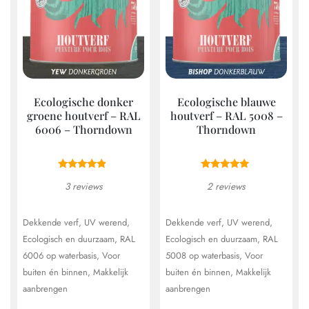
gekozen
geko
worden
wor
op
op
de
de
productpagina
prod
Ecologische donker
Ecologische blauwe
groene houtverf – RAL
houtverf – RAL 5008 –
6006 – Thorndown
Thorndown
3 reviews
2 reviews
Dekkende verf
UV werend
Dekkende verf
UV werend
Ecologisch en duurzaam
RAL
Ecologisch en duurzaam
RAL
6006 op waterbasis
Voor
5008 op waterbasis
Voor
buiten én binnen
Makkelijk
buiten én binnen
Makkelijk
aanbrengen
aanbrengen