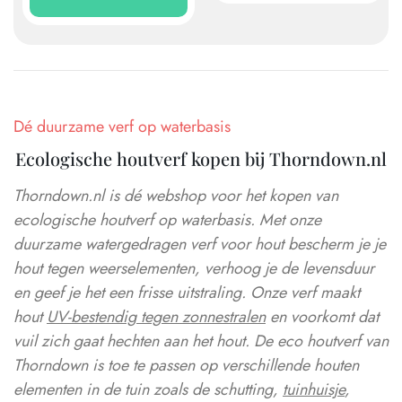
meerdere
vari
variaties.
Dez
Deze
opti
optie
kan
kan
gek
Dé duurzame verf op waterbasis
gekozen
wor
worden
op
Ecologische houtverf kopen bij Thorndown.nl
op
de
de
pro
Thorndown.nl is dé webshop voor het kopen van
productpagina
ecologische houtverf op waterbasis. Met onze
duurzame watergedragen verf voor hout bescherm je je
hout tegen weerselementen, verhoog je de levensduur
en geef je het een frisse uitstraling. Onze verf maakt
hout
UV-bestendig tegen zonnestralen
en voorkomt dat
vuil zich gaat hechten aan het hout. De eco houtverf van
Thorndown is toe te passen op verschillende houten
elementen in de tuin zoals de schutting,
tuinhuisje
,