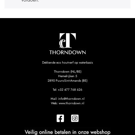
Dekkende eco houtverf op waterbasis
Thorndown (NL/BE)
Hemelrijken 5
2890
Puurs-Sint-Amands (BE)
Tel:
+32 477 768 626
Mail:
info@thorndown.nl
Web:
www.thorndown.nl