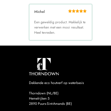
Michel
Een geweldig product. Makkelijk te
verwerken met een mooi resultaat.
Heel tevreden.
Dekkende eco houtverf op waterbasis
Thorndown (NL/BE)
Hemelrijken 5
2890
Puurs-Sint-Amands (BE)