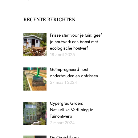
RECENTE BERICHTEN
Frisse start voor je tuin: geef
je houtwerk een boost met
ecologische houtverf
18 april 2025
Geïmpregneerd hout
onderhouden en opfrissen
27 maart 2024
Cypergras Groen:
Natuurlijke Verfijning in
Tuinontwerp
7 maart 2024
De Onzichtbare