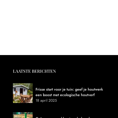
LAATSTE BERICHTEN
Frisse start voor je tuin: geef je houtwerk
een boost met ecologische houtverf
18 april 2025