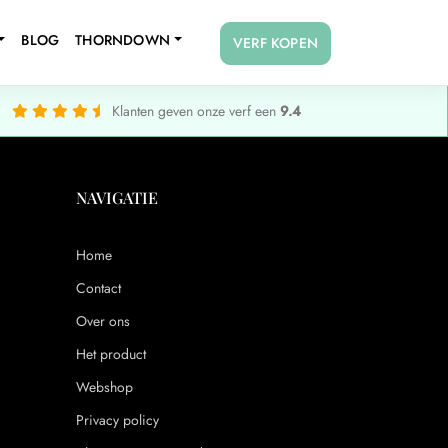
BLOG
THORNDOWN
VERF KOPEN
Klanten geven onze verf een
9.4
NAVIGATIE
Home
Contact
Over ons
Het product
Webshop
Privacy policy