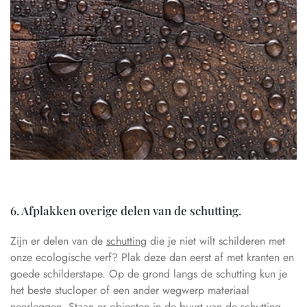
6. Afplakken overige delen van de schutting.
Zijn er delen van de
schutting
die je niet wilt schilderen met
onze ecologische verf? Plak deze dan eerst af met kranten en
goede schilderstape. Op de grond langs de schutting kun je
het beste stucloper of een ander wegwerp materiaal
neerleggen. Staan er objecten in de buurt van de schutting