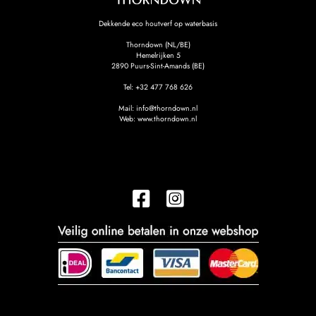
Dekkende eco houtverf op waterbasis
Thorndown (NL/BE)
Hemelrijken 5
2890
Puurs-Sint-Amands (BE)
Tel:
+32 477 768 626
Mail:
info@thorndown.nl
Web:
www.thorndown.nl