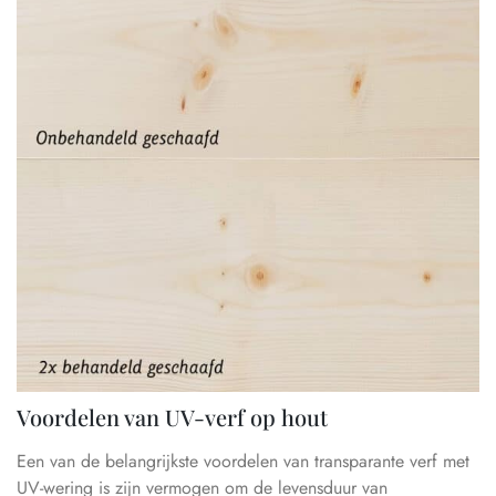
Voordelen van UV-verf op hout
Een van de belangrijkste voordelen van transparante verf met
UV-wering is zijn vermogen om de levensduur van