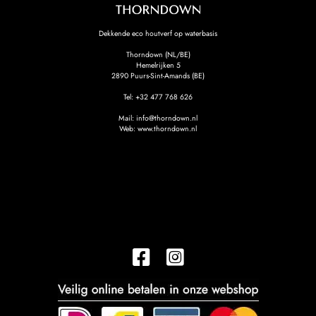
Dekkende eco houtverf op waterbasis
Thorndown (NL/BE)
Hemelrijken 5
2890
Puurs-Sint-Amands (BE)
Tel:
+32 477 768 626
Mail:
info@thorndown.nl
Web:
www.thorndown.nl