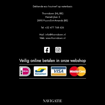
Dekkende eco houtverf op waterbasis
Thorndown (NL/BE)
Hemelrijken 5
2890
Puurs-Sint-Amands (BE)
Tel:
+32 477 768 626
Mail:
info@thorndown.nl
Web:
www.thorndown.nl
NAVIGATIE