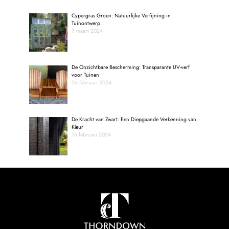
Cypergras Groen: Natuurlijke Verfijning in
Tuinontwerp
7 maart 2024
De Onzichtbare Bescherming: Transparante UV-verf
voor Tuinen
26 februari 2024
De Kracht van Zwart: Een Diepgaande Verkenning van
Kleur
16 februari 2024