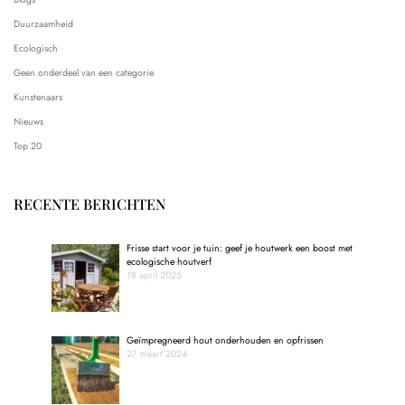
Duurzaamheid
Ecologisch
Geen onderdeel van een categorie
Kunstenaars
Nieuws
Top 20
RECENTE BERICHTEN
Frisse start voor je tuin: geef je houtwerk een boost met
ecologische houtverf
18 april 2025
Geïmpregneerd hout onderhouden en opfrissen
27 maart 2024